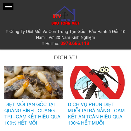
Công Ty Diệt Mối Và Côn Trùng Tận Gốc - Bảo Hành 5 Đến 10
Năm - Với 20 Năm Kinh Nghiệm
0978.686.118
Hotline:
DỊCH VỤ
DIỆT MỐI TẬN GỐC TẠI
DỊCH VỤ PHUN DIỆT
QUẢNG BÌNH - QUẢNG
MUỖI TẠI ĐÀ NẴNG - CAM
TRỊ - CAM KẾT HIỆU QUẢ
KẾT AN TOÀN HIỆU QUẢ
100% HẾT MỐI
100% HẾT MUỖI