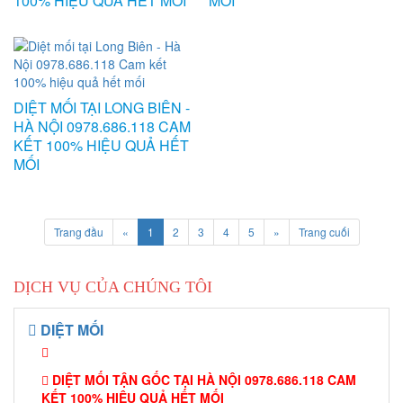
100% HIỆU QUẢ HẾT MỐI
MỐI
DIỆT MỐI TẠI LONG BIÊN -
HÀ NỘI 0978.686.118 CAM
KẾT 100% HIỆU QUẢ HẾT
MỐI
Trang đầu
«
1
2
3
4
5
»
Trang cuối
DỊCH VỤ CỦA CHÚNG TÔI
DIỆT MỐI
DIỆT MỐI TẬN GỐC TẠI HÀ NỘI 0978.686.118 CAM
KẾT 100% HIỆU QUẢ HẾT MỐI