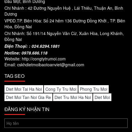
Đầu Một, Bình Dương
Chi Nhánh : 42 Đường Nguyễn Huệ , Lái Thiêu, Thuận An, Bình
Dương
VPĐD.TP. Biên Hòa: Số 24 hẻm 136 Đường Đồng Khởi , TP. Biên
Hòa, Đồng Nai
Chi Nhánh: Số 191/14 Nguyễn Văn Cừ, Xuân Hòa, Long Khánh,
Đồng Nai
Điện Thoại: : 024.6294.1881
Hotline:
0978.686.118
Website: http://congtytrumoi.com
Email: cskhdietmoibaotoanviet@gmail.com
TAG SEO
Diet Moi Tai Ha Noi
Cong Ty Tru Moi
Phong Tru Moi
Diet Moi Tan Noi Gia Re
Diet Tru Moi Ha Noi
Diet Moi
ĐĂNG KÝ NHẬN TIN