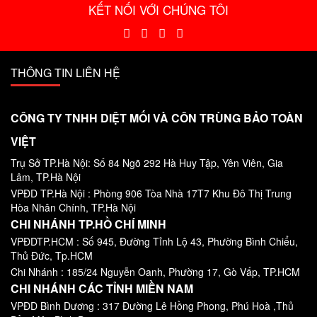
KẾT NỐI VỚI CHÚNG TÔI
THÔNG TIN LIÊN HỆ
CÔNG TY TNHH DIỆT MỐI VÀ CÔN TRÙNG BẢO TOÀN
VIỆT
Trụ Sở TP.Hà Nội: Số 84
Ngõ 292 Hà Huy Tập
, Yên Viên, Gia
Lâm, TP.Hà Nội
VPĐD TP.Hà Nội : Phòng 906 Tòa Nhà 17T7 Khu Đô Thị Trung
Hòa Nhân Chính, TP.Hà Nội
CHI NHÁNH TP.HỒ CHÍ MINH
VPĐDTP.HCM : Số 945, Đường Tỉnh Lộ 43, Phường Bình Chiểu,
Thủ Đức, Tp.HCM
Chi Nhánh : 185/24 Nguyễn Oanh, Phường 17, Gò Vấp, TP.HCM
CHI NHÁNH CÁC TỈNH MIỀN NAM
VPĐD Bình Dương : 317 Đường Lê Hồng Phong, Phú Hoà ,Thủ