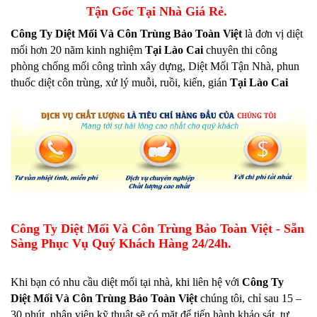
Tận Gốc Tại Nhà Giá Rẻ.
Công Ty Diệt Mối Và Côn Trùng Bảo Toàn Việt
là đơn vị diệt
mối hơn 20 năm kinh nghiệm
Tại Lào Cai
chuyên thi công
phòng chống mối công trình xây dựng, Diệt Mối Tận Nhà, phun
thuốc diệt côn trùng, xử lý muỗi, ruồi, kiến, gián
Tại Lào Cai
Công Ty Diệt Mối Và Côn Trùng Bảo Toàn Việt - Sẵn
Sàng Phục Vụ Quý Khách Hàng 24/24h.
Khi bạn có nhu cầu diệt mối tại nhà, khi liên hệ với
Công Ty
Diệt Mối Và Côn Trùng Bảo Toàn Việt
chúng tôi, chỉ sau 15 –
30 phút, nhân viên kỹ thuật sẽ có mặt để tiến hành khảo sát, tư