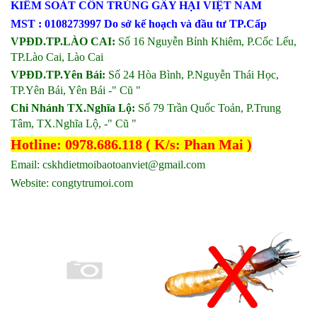
KIỂM SOÁT CÔN TRÙNG GÂY HẠI VIỆT NAM
MST : 0108273997 Do sở kế hoạch và đầu tư TP.Cấp
VPĐD.TP.LÀO CAI:
Số 16 Nguyễn Bỉnh Khiêm, P.Cốc Lếu,
TP.Lào Cai, Lào Cai
VPĐD.TP.Yên Bái:
Số 24 Hòa Bình, P.Nguyễn Thái Học,
TP.Yên Bái, Yên Bái -" Cũ "
Chi Nhánh TX.Nghĩa Lộ:
Số 79 Trần Quốc Toản, P.Trung
Tâm, TX.Nghĩa Lộ,
-"
Cũ
"
Hotline: 0978.686.118 ( K/s: Phan Mai )
Email: cskhdietmoibaotoanviet@gmail.com
Website: congtytrumoi.com