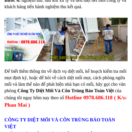
Bước 4:
nghiệm thu. sau khi xử lý và tiêu diệt hết mối công ty và
khách hàng tiến hành nghiệm thu kết quả.
Để biết thêm thông tin về dịch vụ diệt mối, kế hoạch kiểm tra mối
mọt định kỷ, hoặc để hỏi về cách diệt mối mọt, cách phòng ngừa
mối và làm thế nào để phát hiện nhà bạn có mối, hãy gọi cho văn
phòng
Công Ty Diệt Mối Và Côn Trùng Bảo Toàn Việt
của
Hotline 0978.686.118 ( K/s:
chúng tôi ngay hôm nay theo số
Phan Mai )
CÔNG TY DIỆT MỐI VÀ CÔN TRÙNG BẢO TOÀN
VIỆT