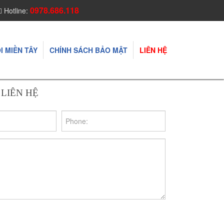
0978.686.118
Hotline:
I MIỀN TÂY
CHÍNH SÁCH BẢO MẬT
LIÊN HỆ
LIÊN HỆ