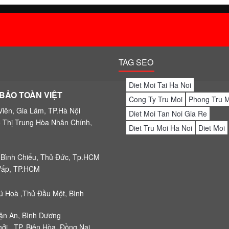
.congtytrumoi.com
TAG SEO
Diet Moi Tai Ha Noi
BẢO TOÀN VIỆT
Cong Ty Tru Moi
Phong Tru M
Viên, Gia Lâm, TP.Hà Nội
Diet Moi Tan Noi Gia Re
 Thị Trung Hòa Nhân Chính,
Diet Tru Moi Ha Noi
Diet Moi
 Bình Chiểu, Thủ Đức, Tp.HCM
Vấp, TP.HCM
 Hoà ,Thủ Đầu Một, Bình
uận An, Bình Dương
i , TP. Biên Hòa, Đồng Nai