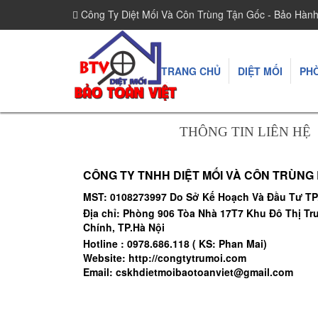
Công Ty Diệt Mối Và Côn Trùng Tận Gốc - Bảo Hàn
TRANG CHỦ
DIỆT MỐI
PH
THÔNG TIN LIÊN HỆ
CÔNG TY TNHH DIỆT MỐI VÀ CÔN TRÙNG 
MST: 0108273997 Do Sở Kế Hoạch Và Đầu Tư TP
Địa chỉ: Phòng 906 Tòa Nhà 17T7 Khu Đô Thị T
Chính, TP.Hà Nội
Hotline : 0978.686.118 ( KS: Phan Mai)
Website: http://congtytrumoi.com
Email: cskhdietmoibaotoanviet@gmail.com