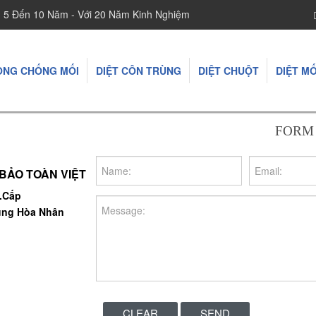
h 5 Đến 10 Năm - Với 20 Năm Kinh Nghiệm
ÒNG CHỐNG MỐI
DIỆT CÔN TRÙNG
DIỆT CHUỘT
DIỆT MỐ
FORM 
BẢO TOÀN VIỆT
.Cấp
rung Hòa Nhân