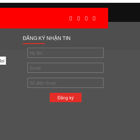
Online:
1
| Tổng truy cập:
737340
ĐĂNG KÝ NHẬN TIN
oi
Đăng ký