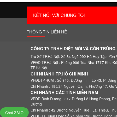
Copyright 2018 - 2026 Copyright © Công ty trừ mối | www
KẾT NỐI VỚI CHÚNG TÔI
THÔNG TIN LIÊN HỆ
CÔNG TY TNHH DIỆT MỐI VÀ CÔN TRÙNG 
Trụ Sở TP.Hà Nội: Số 84
Ngõ 292 Hà Huy Tập
, Yên 
VPĐD TP.Hà Nội : Phòng 906 Tòa Nhà 17T7 Khu Đô
TP.Hà Nội
CHI NHÁNH TP.HỒ CHÍ MINH
VPĐDTP.HCM : Số 945, Đường Tỉnh Lộ 43, Phường
Chi Nhánh : 185/24 Nguyễn Oanh, Phường 17, Gò 
CHI NHÁNH CÁC TỈNH MIỀN NAM
VPĐD Bình Dương : 317 Đường Lê Hồng Phong, Phú
Dương
Chi Nhánh : 42 Đường Nguyễn Huệ , Lái Thiêu, Th
Chat ZALO
VPĐD.TP. Biên Hòa: Số 24 hẻm 136 Đường Đồng Khở